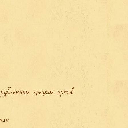
убленных грецких орехов

ли
