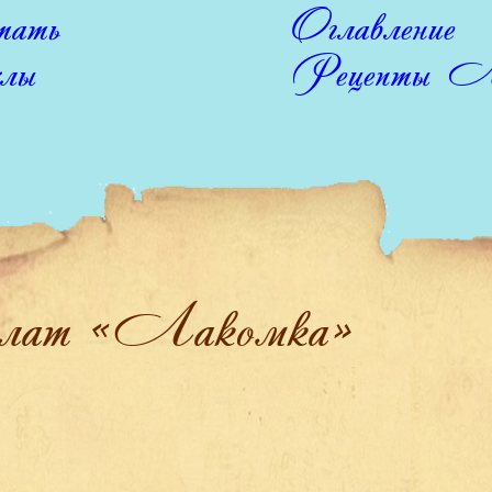
ать
Оглавление
лы
Рецепты Л
лат «Лакомка»