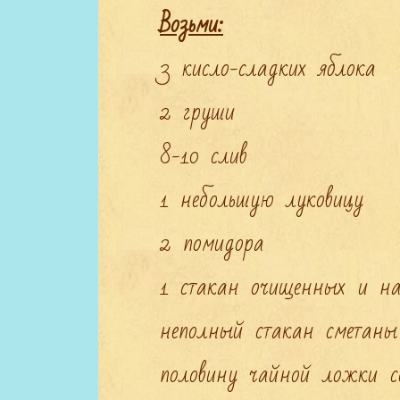
Возьми:
3 кисло-сладких яблока

2 груши

8-10 слив

1 небольшую луковицу

2 помидора

1 стакан очищенных и нар
неполный стакан сметаны

половину чайной ложки со