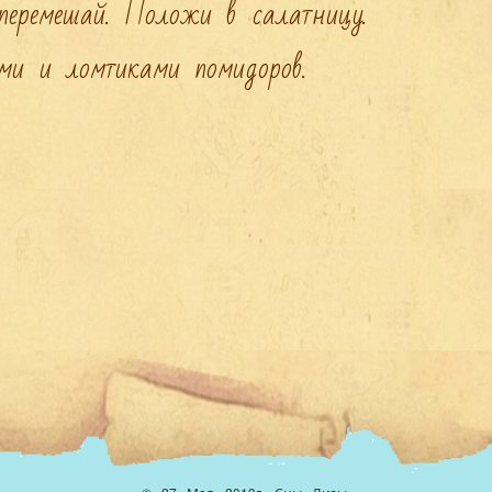
еремешай. Положи в салатницу.

ми и ломтиками помидоров.
