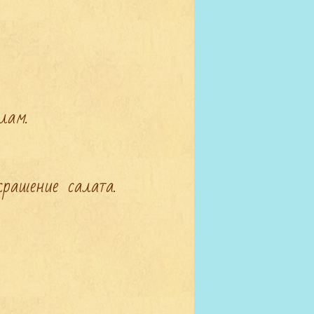
ам.

рашение салата.
