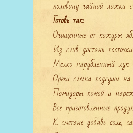
Готовь так:
Очищенные от кожуры ябл
Из слив достань косточки
Мелко нарубленный лук о
Орехи слегка подсуши на 
Помидоры помой и нарежь
Все приготовленные проду
К сметане добавь соль, са