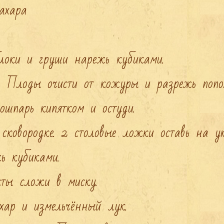
оки и груши нарежь кубиками.

. Плоды очисти от кожуры и разрежь попол
шпарь кипятком и остуди.

сковородке. 2 столовые ложки оставь на ук
 кубиками.

кты сложи в миску.

хар и измельчённый лук.
