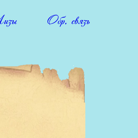
изы
Обр. связь