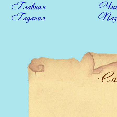
Главная
Чит
Гадания
Паз
Са