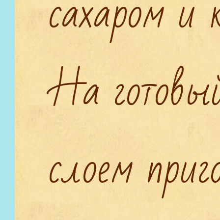
сахаром и 
На готовы
слоем приг