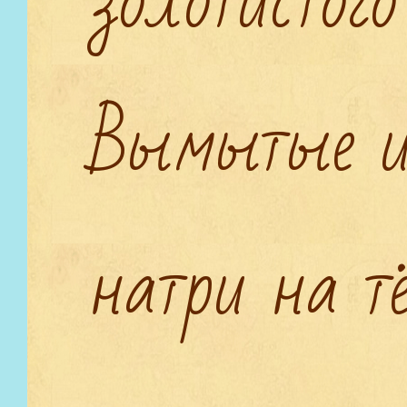
золотистого
Вымытые и
натри на т