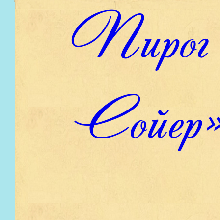
Пиро
Сойер