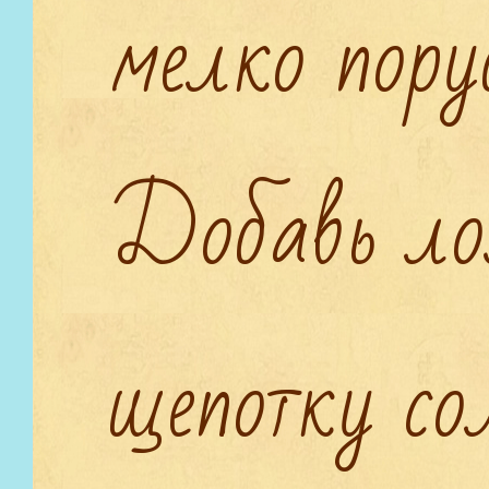
мелко пору
Добавь ло
щепотку со