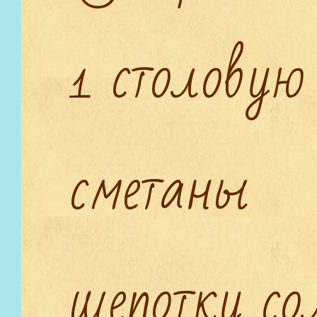
1 столовую
сметаны
щепотку со