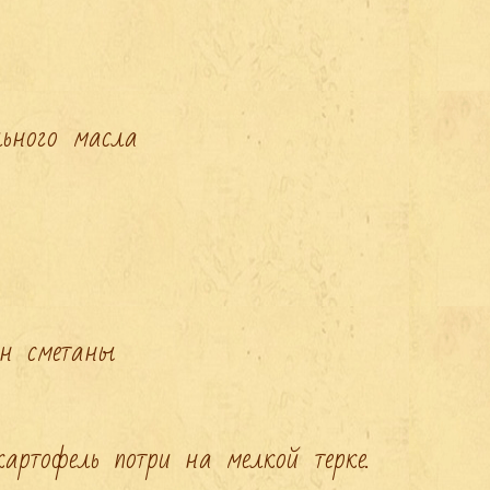
ьного масла

ртофель потри на мелкой терке.
