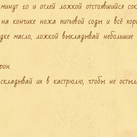
инут 10 и отлей ложкой отстоявшийся сок.
на кончике ножа питьевой соды и всё хоро
одке масло, ложкой выкладывай небольшие 
он.

складывай их в кастрюлю, чтобы не остыли