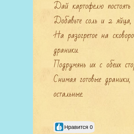
Дай картофелю постоять м
Добавьте соль и 2 яйца, 
На разогретое на сковор
драники.

Подрумянь их с обеих стор
Снимая готовые драники, 
остальные.
