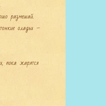


шо размешай.

тонкие оладьи – 
, пока жарятся 