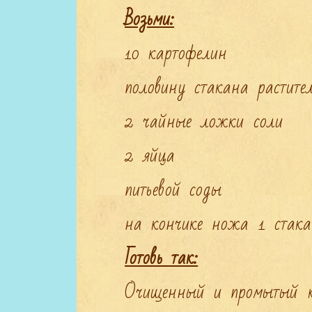
Возьми:
10 картофелин

половину стакана растител
2 чайные ложки соли

2 яйца

питьевой соды

Готовь так:
Очищенный и промытый ка