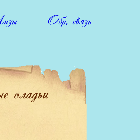
изы
Обр. связь
е оладьи