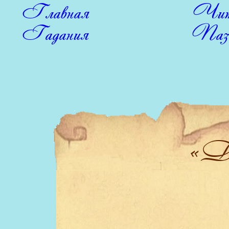
Главная
Чит
Гадания
Паз
«Др