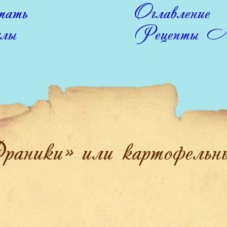
ать
Оглавление
лы
Рецепты Л
аники» или картофельны