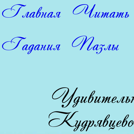
Главная
Читать
Гадания
Пазлы
Удивитель
Кудрявцево